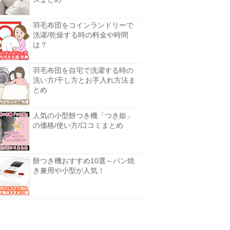
羽毛布団をコインランドリーで
洗濯/乾燥する時の料金や時間
は？
羽毛布団を自宅で洗濯する時の
洗い方/干し方とお手入れ方法ま
とめ
人気の小型餅つき機「つき姫」
の価格/使い方/口コミまとめ
餅つき機おすすめ10選～パン焼
き兼用や小型が人気！